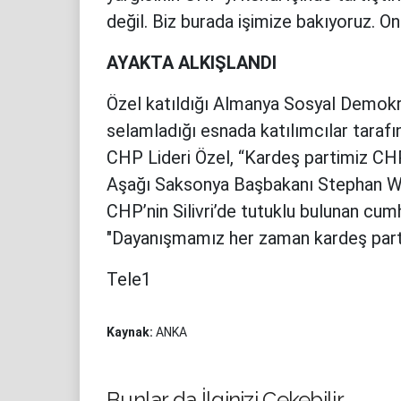
değil. Biz burada işimize bakıyoruz. O
AYAKTA ALKIŞLANDI
Özel katıldığı Almanya Sosyal Demokr
selamladığı esnada katılımcılar taraf
CHP Lideri Özel, “Kardeş partimiz CHP’
Aşağı Saksonya Başbakanı Stephan Weil
CHP’nin Silivri’de tutuklu bulunan c
"Dayanışmamız her zaman kardeş partim
Tele1
Kaynak:
ANKA
Bunlar da İlginizi Çekebilir