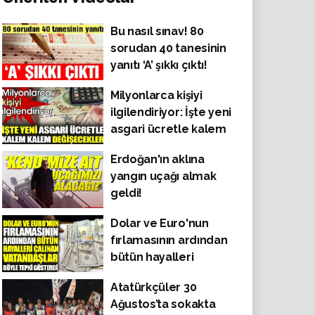
Bu nasıl sınav! 80
sorudan 40 tanesinin
yanıtı ‘A’ şıkkı çıktı!
Milyonlarca kişiyi
ilgilendiriyor: İşte yeni
asgari ücretle kalem
kalem değişecekler
Erdoğan'ın aklına
yangın uçağı almak
geldi!
Dolar ve Euro'nun
fırlamasının ardından
bütün hayalleri
çalınan vatandaşlar
Atatürkçüler 30
böyle tepki gösterdi!
Ağustos’ta sokakta