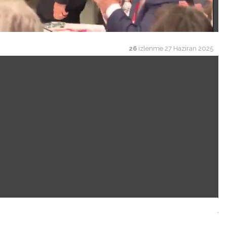
26
izlenme
27 Haziran 2025