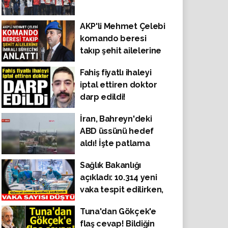
AKP'li Mehmet Çelebi
komando beresi
takıp şehit ailelerine
İmralı Süreci'ni anlattı
Fahiş fiyatlı ihaleyi
iptal ettiren doktor
darp edildi!
İran, Bahreyn'deki
ABD üssünü hedef
aldı! İşte patlama
anlarından
Sağlık Bakanlığı
görüntüler
açıkladı: 10.314 yeni
vaka tespit edilirken,
41 kişi hayatını
Tuna'dan Gökçek'e
kaybetti, 14.332 kişi
flaş cevap! Bildiğin
sağlığına kavuştu!