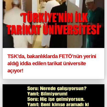
TSK'da, bakanlıklarda FETÖ'nün yerini
aldığ iddia edilen tarikat üniversite
açıyor!