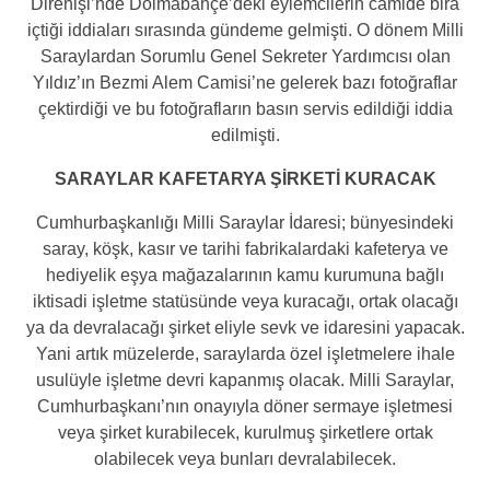
Direnişi’nde Dolmabahçe’deki eylemcilerin camide bira
içtiği iddiaları sırasında gündeme gelmişti. O dönem Milli
Saraylardan Sorumlu Genel Sekreter Yardımcısı olan
Yıldız’ın Bezmi Alem Camisi’ne gelerek bazı fotoğraflar
çektirdiği ve bu fotoğrafların basın servis edildiği iddia
edilmişti.
SARAYLAR KAFETARYA ŞİRKETİ KURACAK
Cumhurbaşkanlığı Milli Saraylar İdaresi; bünyesindeki
saray, köşk, kasır ve tarihi fabrikalardaki kafeterya ve
hediyelik eşya mağazalarının kamu kurumuna bağlı
iktisadi işletme statüsünde veya kuracağı, ortak olacağı
ya da devralacağı şirket eliyle sevk ve idaresini yapacak.
Yani artık müzelerde, saraylarda özel işletmelere ihale
usulüyle işletme devri kapanmış olacak. Milli Saraylar,
Cumhurbaşkanı’nın onayıyla döner sermaye işletmesi
veya şirket kurabilecek, kurulmuş şirketlere ortak
olabilecek veya bunları devralabilecek.