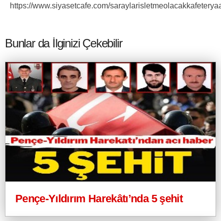
https://www.siyasetcafe.com/saraylarisletmeolacakkafetery
Bunlar da İlginizi Çekebilir
Pençe-Yıldırım Harekâtı’nda 5 şehit