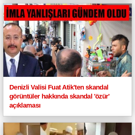
Denizli Valisi Fuat Atik'ten skandal
görüntüler hakkında skandal 'özür'
açıklaması