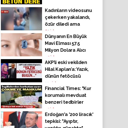
Kadınların videosunu
çekerken yakalandı,
özür diledi ama
dayak yemekten
60
izlenme
Dünyanın En Büyük
kaçamadı!
Mavi Elması 57.5
Milyon Dolara Alıcı
Buldu
40
izlenme
AKP’li eski vekilden
Hilal Kaplan’a: Yazık,
dünün fetöcüsü
bugün…
114
izlenme
Financial Times: "Kur
korumalı mevduat
benzeri tedbirler
çökecek"
45
izlenme
Erdoğan'a '200 liracık'
tepkisi: "Ayıptır,