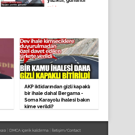
yazıktır, günahtır"
75
izlenme
AKP iktidarından gizli kapaklı
bir ihale daha! Bergama -
Soma Karayolu ihalesi bakın
kime verildi?
|
|
kası
DMCA içerik kaldırma
İletişim/Contact