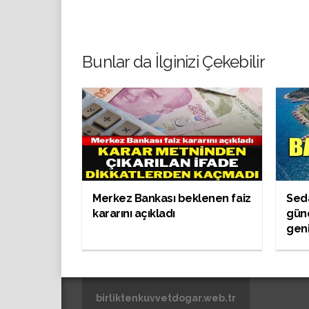
Bunlar da İlginizi Çekebilir
Merkez Bankası beklenen faiz
Seda
kararını açıkladı
gün
geni
birliktenkuvvetdogar.web.tr