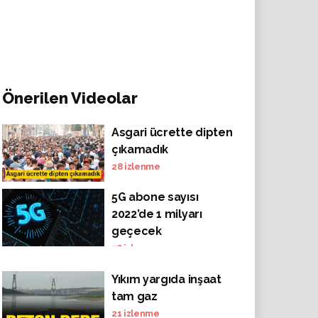
Önerilen Videolar
Asgari ücrette dipten
çıkamadık
28
izlenme
5G abone sayısı
2022’de 1 milyarı
geçecek
36
izlenme
Yıkım yargıda inşaat
tam gaz
21
izlenme