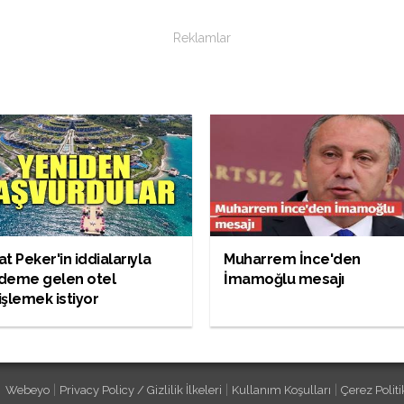
Reklamlar
t Peker'in iddialarıyla
Muharrem İnce'den
deme gelen otel
İmamoğlu mesajı
şlemek istiyor
|
|
|
Webeyo
Privacy Policy / Gizlilik İlkeleri
Kullanım Koşulları
Çerez Politi