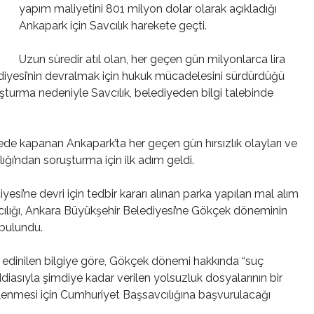
yapım maliyetini 801 milyon dolar olarak açıkladığı
Ankapark için Savcılık harekete geçti.
Uzun süredir atıl olan, her geçen gün milyonlarca lira
diyesi’nin devralmak için hukuk mücadelesini sürdürdüğü
uşturma nedeniyle Savcılık, belediyeden bilgi talebinde
rede kapanan Ankapark’ta her geçen gün hırsızlık olayları ve
ğı’ndan soruşturma için ilk adım geldi.
si’ne devri için tedbir kararı alınan parka yapılan mal alım
ılığı, Ankara Büyükşehir Belediyesi’ne Gökçek döneminin
 bulundu.
 edinilen bilgiye göre, Gökçek dönemi hakkında “suç
ddiasıyla şimdiye kadar verilen yolsuzluk dosyalarının bir
enlenmesi için Cumhuriyet Başsavcılığına başvurulacağı