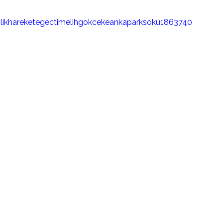
ilikhareketegectimelihgokcekeankaparksoku1863740