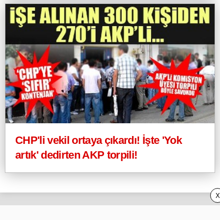
CHP'li vekil ortaya çıkardı! İşte 'Yok
artık' dedirten AKP torpili!
X