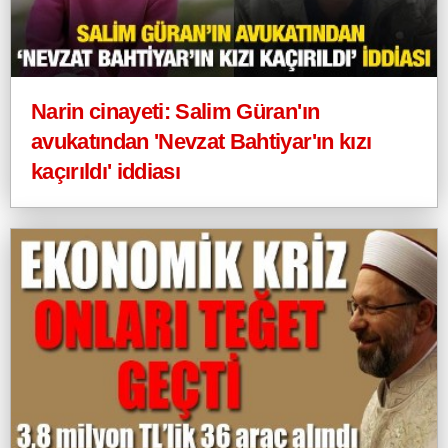
Narin cinayeti: Salim Güran'ın
avukatından 'Nevzat Bahtiyar'ın kızı
kaçırıldı' iddiası