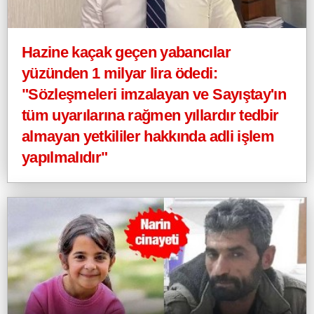
Hazine kaçak geçen yabancılar
yüzünden 1 milyar lira ödedi:
"Sözleşmeleri imzalayan ve Sayıştay'ın
tüm uyarılarına rağmen yıllardır tedbir
almayan yetkililer hakkında adli işlem
yapılmalıdır"