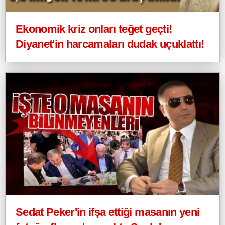
Ekonomik kriz onları teğet geçti!
Diyanet'in harcamaları dudak uçuklattı!
Sedat Peker'in ifşa ettiği masanın yeni