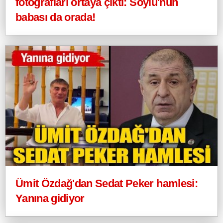
fotoğrafları ortaya çıktı: Soylu'nun
babası da orada!
Ümit Özdağ'dan Sedat Peker hamlesi:
Yanına gidiyor