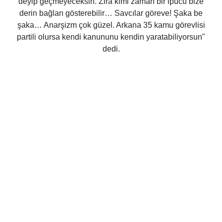
deyip geçmeyeceksin. Zira kimi zaman bir ipucu bize
derin bağları gösterebilir… Savcılar göreve! Şaka be
şaka… Anarşizm çok güzel. Arkana 35 kamu görevlisi
partili olursa kendi kanununu kendin yaratabiliyorsun"
dedi.