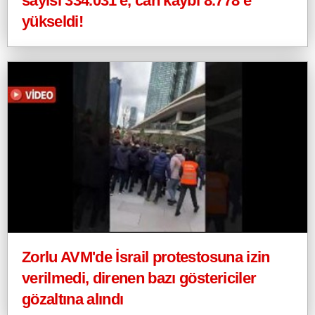
sayısı 334.031'e, can kaybı 8.778’e
yükseldi!
Zorlu AVM'de İsrail protestosuna izin
verilmedi, direnen bazı göstericiler
gözaltına alındı