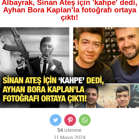
Albayrak, Sinan Ateş için 'kahpe' dedi,
Ayhan Bora Kaplan'la fotoğrafı ortaya
çıktı!
54
izlenme
11 Mayıs 2024