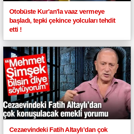
Otobüste Kur'an'la vaaz vermeye
başladı, tepki çekince yolcuları tehdit
etti !
Cezaevindeki Fatih Altaylı’dan çok