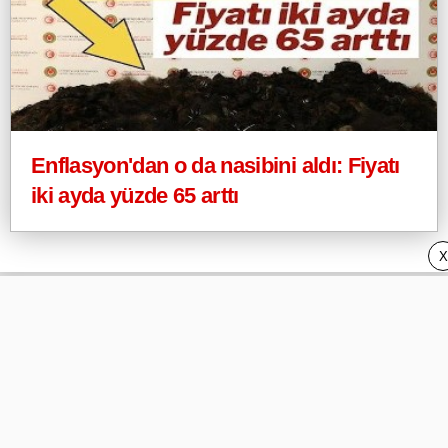
Enflasyon'dan o da nasibini aldı: Fiyatı
iki ayda yüzde 65 arttı
X
Webeyo
Privacy Policy (Gizlilik) ve DMCA
İletişim/Contact