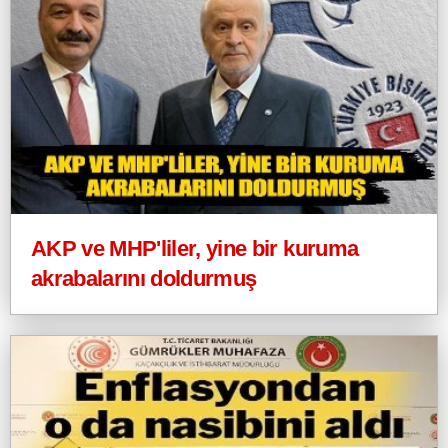
AKP ve MHP'liler, yine bir kuruma
akrabalarını doldurmuş