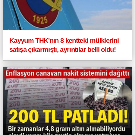
Kayyum THK'nın 8 kentteki mülklerini
satışa çıkarmıştı, ayrıntılar belli oldu!