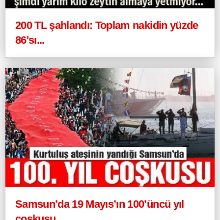
200 TL şahlandı: Toplam nakidin yüzde
86'sı...
Samsun’da 19 Mayıs’ın 100’üncü yıl
coşkusu