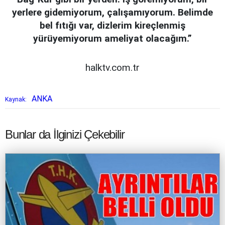
yerlere gidemiyorum, çalışamıyorum. Belimde
bel fıtığı var, dizlerim kireçlenmiş
yürüyemiyorum ameliyat olacağım.”
halktv.com.tr
ANKA
Kaynak:
Bunlar da İlginizi Çekebilir