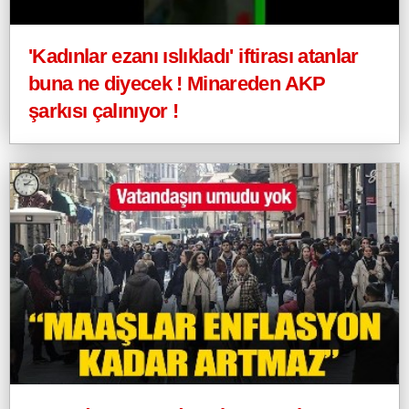
'Kadınlar ezanı ıslıkladı' iftirası atanlar
buna ne diyecek ! Minareden AKP
şarkısı çalınıyor !