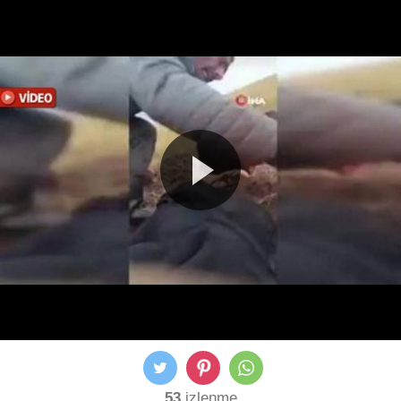
53
izlenme