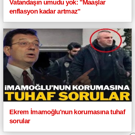
Vatandaşın umudu yok: "Maaşlar
enflasyon kadar artmaz"
Ekrem İmamoğlu'nun korumasına tuhaf
sorular