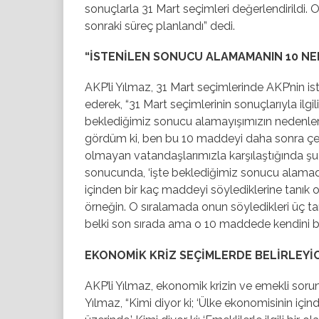
sonuçlarla 31 Mart seçimleri değerlendirildi.
sonraki süreç planlandı” dedi.
“İSTENİLEN SONUCU ALAMAMANIN 10 NE
AKP’li Yılmaz, 31 Mart seçimlerinde AKP’nin 
ederek, “31 Mart seçimlerinin sonuçlarıyla il
beklediğimiz sonucu alamayışımızın nedenleri
gördüm ki, ben bu 10 maddeyi daha sonra çeşit
olmayan vatandaşlarımızla karşılaştığında şu 
sonucunda, ‘işte beklediğimiz sonucu alamad
içinden bir kaç maddeyi söylediklerine tanık 
örneğin. O sıralamada onun söyledikleri üç tan
belki son sırada ama o 10 maddede kendini bulu
EKONOMİK KRİZ SEÇİMLERDE BELİRLEYİ
AKP’li Yılmaz, ekonomik krizin ve emekli soru
Yılmaz, “Kimi diyor ki; ‘Ülke ekonomisinin içi