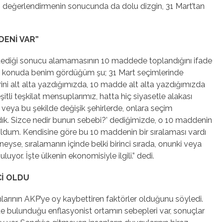
 O değerlendirmenin sonucunda da dolu dizgin, 31 Mart’tan
DENİ VAR”
istediği sonucu alamamasının 10 maddede toplandığını ifade
gili konuda benim gördüğüm şu; 31 Mart seçimlerinde
ni alt alta yazdığımızda, 10 madde alt alta yazdığımızda
li teşkilat mensuplarımız, hatta hiç siyasetle alakası
veya bu şekilde değişik şehirlerde, onlara seçim
ık. Sizce nedir bunun sebebi?’ dediğimizde, o 10 maddenin
oldum. Kendisine göre bu 10 maddenin bir sıralaması vardı
eyse, sıralamanın içinde belki birinci sırada, onunki veya
yor. İşte ülkenin ekonomisiyle ilgili.” dedi.
Cİ OLDU
nlarının AKP’ye oy kaybettiren faktörler olduğunu söyledi.
nde bulunduğu enflasyonist ortamın sebepleri var, sonuçlar