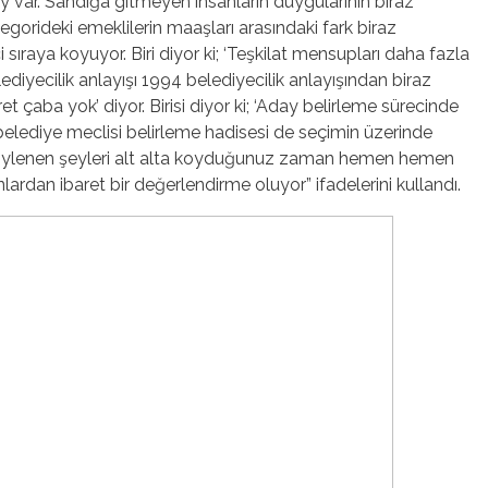
 olay var. Sandığa gitmeyen insanların duygularının biraz
ategorideki emeklilerin maaşları arasındaki fark biraz
ci sıraya koyuyor. Biri diyor ki; ‘Teşkilat mensupları daha fazla
belediyecilik anlayışı 1994 belediyecilik anlayışından biraz
t çaba yok’ diyor. Birisi diyor ki; ‘Aday belirleme sürecinde
i ‘belediye meclisi belirleme hadisesi de seçimin üzerinde
ı söylenen şeyleri alt alta koyduğunuz zaman hemen hemen
ardan ibaret bir değerlendirme oluyor” ifadelerini kullandı.