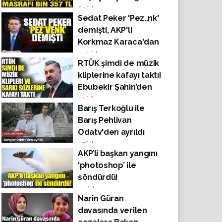
masrafı bin 357 TL
60
izlenme
Sedat Peker 'Pez..nk'
demişti, AKP'li
Korkmaz Karaca'dan
sahte fotoğraflı
140
izlenme
RTÜK şimdi de müzik
komplo teorisi!
kliplerine kafayı taktı!
Ebubekir Şahin’den
ceza tehdidi
25
izlenme
Barış Terkoğlu ile
Barış Pehlivan
Odatv'den ayrıldı
98
izlenme
AKP’li başkan yangını
‘photoshop’ ile
söndürdü!
44
izlenme
Narin Güran
davasında verilen