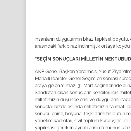
insanların duygularının biraz tepkisel boyutu, 
arasındaki fark biraz incinmişlik ortaya koydu’
“SEÇİM SONUÇLARI MİLLETİN MEKTUBU
AKP Genel Başkan Yardımcısı Yusuf Ziya Yılmaz,
Mahalli İdareler Genel Seçimleri sonrası süreci, p
araya gelen Yılmaz, 31 Mart seçimlerinde alına
Sandıktan çıkan sonuçların kendileri için mill
milletimizin düşüncelerini ve duygularını ifad
sonuçlar bizde aslında milletimizin talimatı, bi
sonucu enine, boyuna, teşkilatımızın bütün m
yönetim kadroları, sivil toplum kuruluşları, b
yapılması gereken ayrıntılarının tümünün üzerin