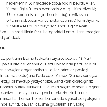
nedenlerinin 10 maddede toplandığını belirtti. AKP’li
Yılmaz, “İşte ülkenin ekonomisiyle ilgili. Kimi diyor ki;
‘Ülke ekonomisinin içinde bulunduğu enflasyonist
ortamın sebepleri var sonuçlar üzerinde’. Kimi diyor ki;
‘Emeklilerle ilgili bir olay var. Sandığa gitmeyen
özellikle emeklilerin farklı kategorideki emeklilerin maaşları
 diyor” dedi.
DUR”
 partisinin Edirne teşkilatını ziyaret ederek, 31 Mart
artililerle değerlendirdi. Parti il binasında partililerle bir
n sonuçları değerlendirerek, atılan adımları paylaştı.
etin talimatı olduğunu ifade eden Yılmaz, “Sandık sonuçta
e ettiği bir mektup yazıyor bize. Sandıktan çıkardığımız
r önerisi olarak alınıyor. Biz 31 Mart seçimlerinden aldığımız
ekanizmaları, ayrıca da genel merkezimizin bütün üst
ilim insanları, hemen hemen bu konuda siyaset sosyolojisinin
de ayrıntılı çalışan, çalışma gruplarımızın yaptığı