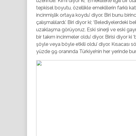
üzerinde.’ Kimi diyor ki; ‘Emeklilerle ilgili bir
tepkisel boyutu, özellikle emeklilerin farklı k
incinmişlik ortaya koydu’ diyor. Biri bunu birin
çalışmalılardı.’ Biri diyor ki; ‘Belediyelerdeki 
uzaklaşma görüyoruz. Eski sinerji ve eski gayre
bir takım incinmeler oldu’ diyor. Birisi diyor k
şöyle veya böyle etkili oldu’ diyor. Kısacas
yüzde 99 oranında Türkiye’nin her yerinde bunl