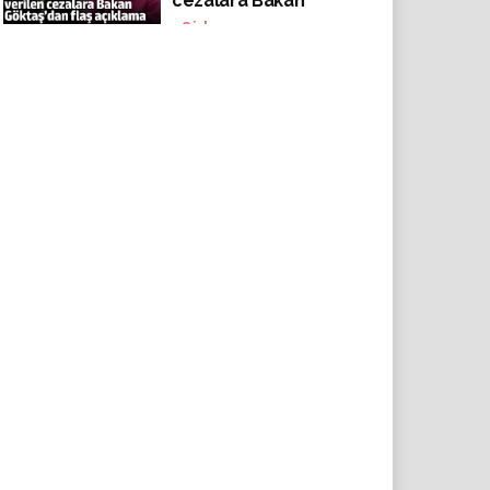
cezalara Bakan
Göktaş’dan açıklama
48
izlenme