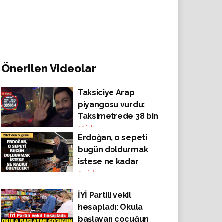
Önerilen Videolar
Taksiciye Arap
piyangosu vurdu:
Taksimetrede 38 bin
565 lirayı gören
33
izlenme
Erdoğan, o sepeti
taksici keyiften dört
bugün doldurmak
köşe oldu
istese ne kadar
ödeyecek?
24
izlenme
İYİ Partili vekil
hesapladı: Okula
başlayan çocuğun