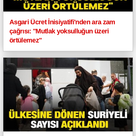
Asgari Ücret İnisiyatifi'nden ara zam
çağrısı: "Mutlak yoksulluğun üzeri
örtülemez"