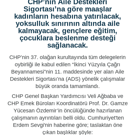
CHP’nin Aile Destekleri
Sigortası’na göre maaşlar
kadınların hesabına yatırılacak,
yoksulluk sınırının altında aile
kalmayacak, gençlere eğitim,
çocuklara beslenme desteği
sağlanacak.
CHP
’nin 37. olağan kurultayında tüm delegelerin
oybirliği ile kabul edilen “İkinci Yüzyıla Çağrı
Beyannamesi”nin 11. maddesinde yer alan
Aile
Destekleri Sigortası
’na (ADS) yönelik çalışmalar
büyük oranda tamamlandı.
CHP Genel Başkan
Yardım
cısı Veli Ağbaba ve
CHP Emek Büroları Koordinatörü Prof. Dr. Gamze
Yücesan Özdemir’in öncülüğünde hazırlanan
çalışmanın ayrıntıları belli oldu.
Cumhuriyet'ten
Erdem Sevgi'nin haberine göre; taslaktan öne
çıkan başlıklar şöyle: