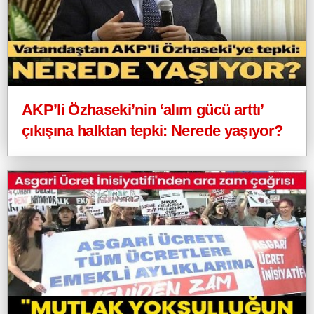
AKP’li Özhaseki’nin ‘alım gücü arttı’
çıkışına halktan tepki: Nerede yaşıyor?