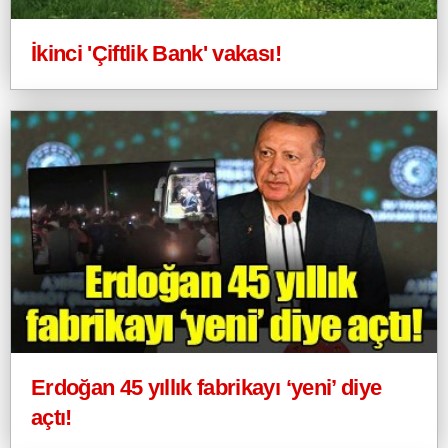
İkinci 'Çiftlik Bank' vakası!
Erdoğan 45 yıllık fabrikayı ‘yeni’ diye
açtı!