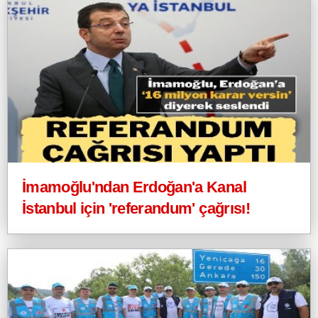
İmamoğlu'ndan Erdoğan'a Kanal
İstanbul için 'referandum' çağrısı!