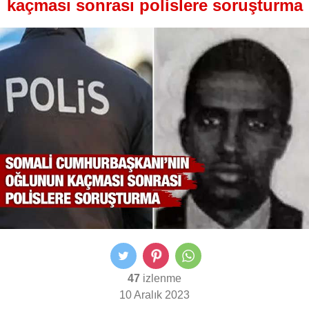
kaçması sonrası polislere soruşturma
47
izlenme
10 Aralık 2023