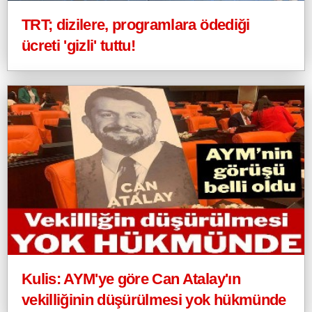
TRT; dizilere, programlara ödediği
ücreti 'gizli' tuttu!
Kulis: AYM'ye göre Can Atalay'ın
vekilliğinin düşürülmesi yok hükmünde