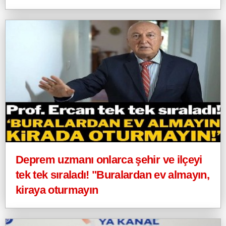
Deprem uzmanı onlarca şehir ve ilçeyi
tek tek sıraladı! "Buralardan ev almayın,
kiraya oturmayın