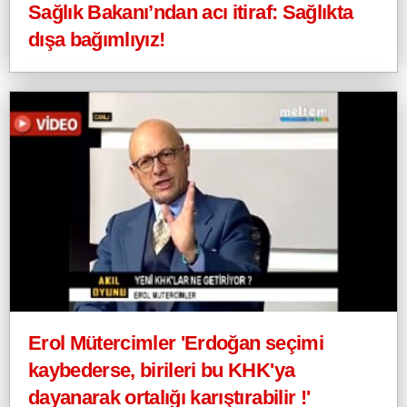
Sağlık Bakanı’ndan acı itiraf: Sağlıkta
dışa bağımlıyız!
Erol Mütercimler 'Erdoğan seçimi
kaybederse, birileri bu KHK'ya
dayanarak ortalığı karıştırabilir !'