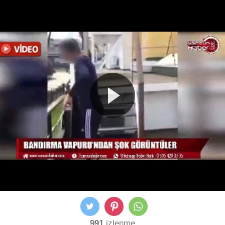
991
izlenme