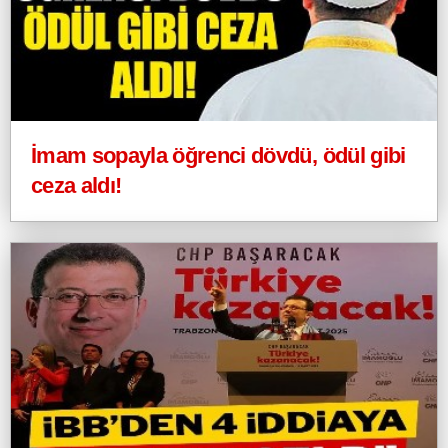
İmam sopayla öğrenci dövdü, ödül gibi
ceza aldı!