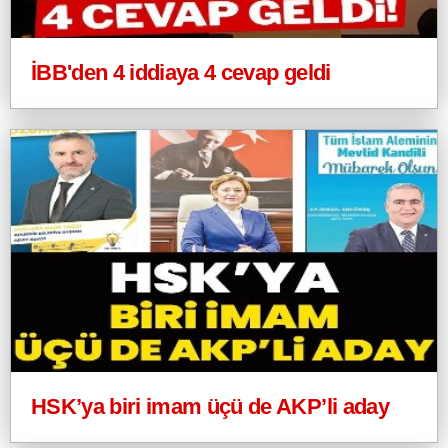
İBB'den 4 iddiaya 4 cevap geldi
HSK’ya biri imam üçü de AKP’li aday