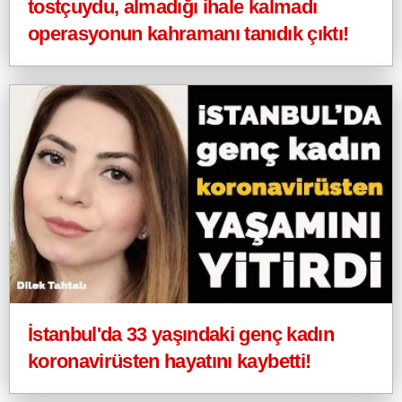
tostçuydu, almadığı ihale kalmadı
operasyonun kahramanı tanıdık çıktı!
İstanbul'da 33 yaşındaki genç kadın
koronavirüsten hayatını kaybetti!