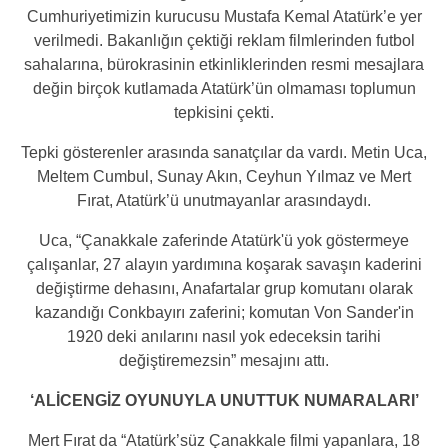
Cumhuriyetimizin kurucusu Mustafa Kemal Atatürk’e yer
verilmedi. Bakanlığın çektiği reklam filmlerinden futbol
sahalarına, bürokrasinin etkinliklerinden resmi mesajlara
değin birçok kutlamada Atatürk’ün olmaması toplumun
tepkisini çekti.
Tepki gösterenler arasında sanatçılar da vardı. Metin Uca,
Meltem Cumbul, Sunay Akın, Ceyhun Yılmaz ve Mert
Fırat, Atatürk’ü unutmayanlar arasındaydı.
Uca, “Çanakkale zaferinde Atatürk'ü yok göstermeye
çalışanlar, 27 alayın yardımına koşarak savaşın kaderini
değiştirme dehasını, Anafartalar grup komutanı olarak
kazandığı Conkbayırı zaferini; komutan Von Sander'in
1920 deki anılarını nasıl yok edeceksin tarihi
değiştiremezsin” mesajını attı.
‘ALİCENGİZ OYUNUYLA UNUTTUK NUMARALARI’
Mert Fırat da “Atatürk’süz Çanakkale filmi yapanlara, 18