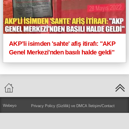
AKP’li isimden 'sahte' afiş itirafı: "AKP
Genel Merkezi'nden basılı halde geldi"
Webeyo
Privacy Policy (Gizlilik) ve DMCA
İletişim/Contact