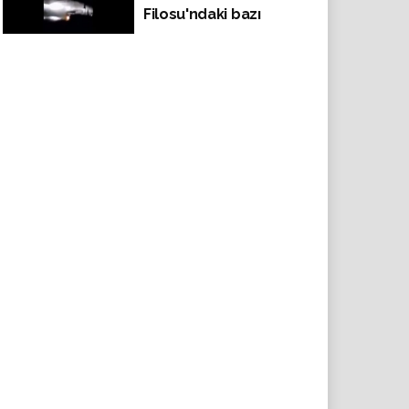
Filosu'ndaki bazı
gemilere tazyikli su
ve kimyasal sıvı
sıkarak saldırdı