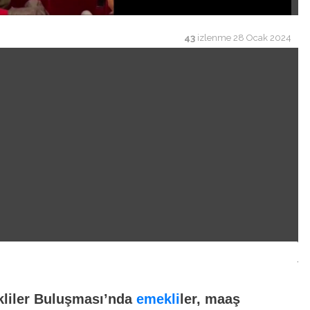
43
izlenme
28 Ocak 2024
kliler Buluşması’nda
emekli
ler, maaş