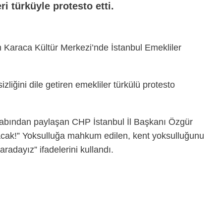
ri türküyle protesto etti.
 Karaca Kültür Merkezi’nde İstanbul Emekliler
liğini dile getiren emekliler türkülü protesto
sabından paylaşan CHP İstanbul İl Başkanı Özgür
yacak!” Yoksulluğa mahkum edilen, kent yoksulluğunu
radayız” ifadelerini kullandı.