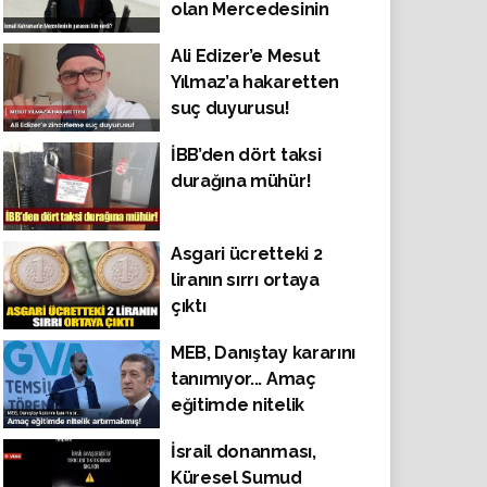
olan Mercedesinin
parasını kim verdi ?
Ali Edizer’e Mesut
Yılmaz’a hakaretten
suç duyurusu!
İBB’den dört taksi
durağına mühür!
Asgari ücretteki 2
liranın sırrı ortaya
çıktı
MEB, Danıştay kararını
tanımıyor... Amaç
eğitimde nitelik
artırmakmış!
İsrail donanması,
Küresel Sumud