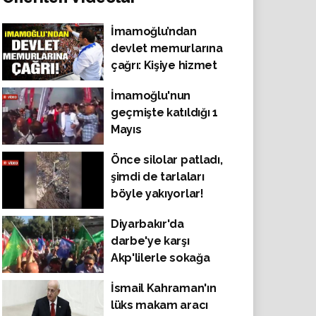
İmamoğlu’ndan
devlet memurlarına
çağrı: Kişiye hizmet
etmeyin, devlete
İmamoğlu'nun
hizmet edin
geçmişte katıldığı 1
Mayıs
kutlamalarından
Önce silolar patladı,
görüntüler
şimdi de tarlaları
böyle yakıyorlar!
"Sabotaj mı?" sorusu
Diyarbakır'da
akıllara gelirken
darbe'ye karşı
kaydedilen bir
Akp'lilerle sokağa
görüntü yangın
çıkan Hüdapar'lılar,
düzeneğini gözler
İsmail Kahraman'ın
slogan ise 'Biji
önüne serdi
lüks makam aracı
Hizbullah !'