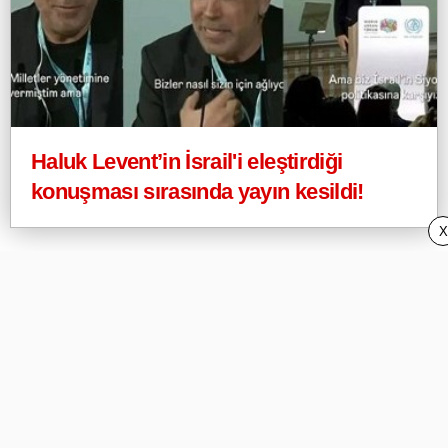
Haluk Levent’in İsrail'i eleştirdiği
konuşması sırasında yayın kesildi!
X
Webeyo
Privacy Policy (Gizlilik) ve DMCA
İletişim/Contact