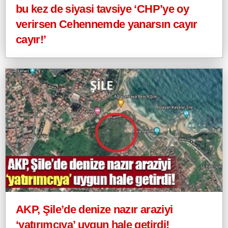
bu kez de siyasi tavsiye ‘CHP’ye oy
verirsen Cehennemde yanarsın cayır
cayır!’
AKP, Şile’de denize nazır araziyi
‘yatırımcıya’ uygun hale getirdi!