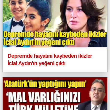
Depremde hayatını kaybeden ikizler
İclal Aydın'ın yeğeni çıktı