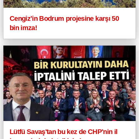
Cengiz’in Bodrum projesine karşı 50
bin imza!
Lütfü Savaş'tan bu kez de CHP'nin il