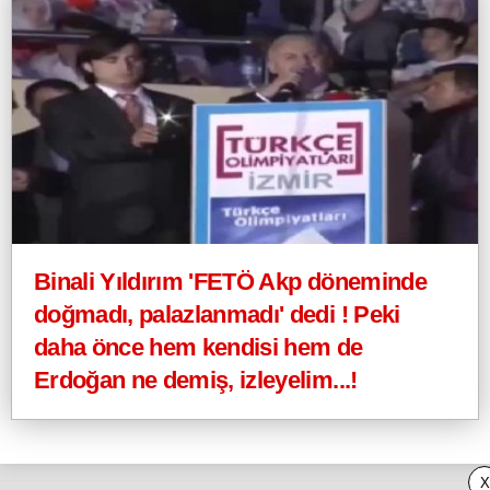
Binali Yıldırım 'FETÖ Akp döneminde
doğmadı, palazlanmadı' dedi ! Peki
daha önce hem kendisi hem de
Erdoğan ne demiş, izleyelim...!
X