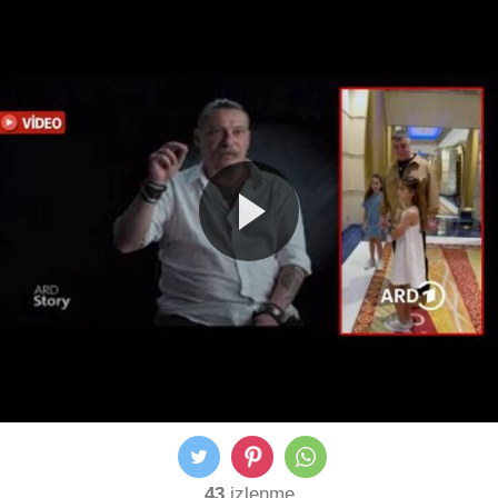
43
izlenme