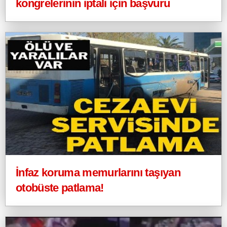
kongrelerinin iptali için başvuru
İnfaz koruma memurlarını taşıyan
otobüste patlama!