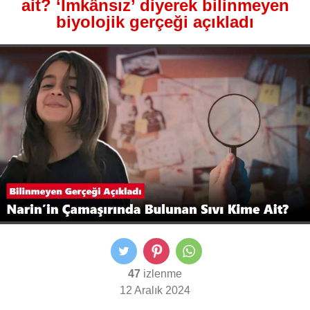
ait? ‘İmkânsız’ diyerek bilinmeyen
biyolojik gerçeği açıkladı
47
izlenme
12 Aralık 2024