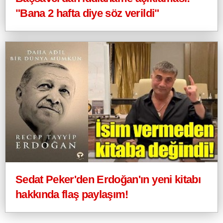
"Bana 2 hafta diye söz verildi"
Sedat Peker'den Erdoğan'ın yeni kitabı
hakkında flaş paylaşım!