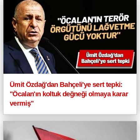
Ümit Özdağ'dan Bahçeli'ye sert tepki:
"Öcalan'ın koltuk değneği olmaya karar
vermiş"