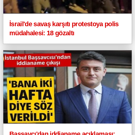
İsrail'de savaş karşıtı protestoya polis
müdahalesi: 18 gözaltı
Başsavcı'dan iddianame açıklaması: