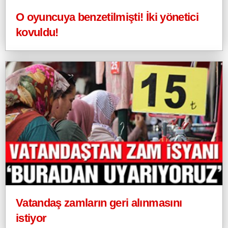
O oyuncuya benzetilmişti! İki yönetici
kovuldu!
Vatandaş zamların geri alınmasını
istiyor