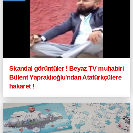
Skandal görüntüler ! Beyaz TV muhabiri
Bülent Yapraklıoğlu'ndan Atatürkçülere
hakaret !