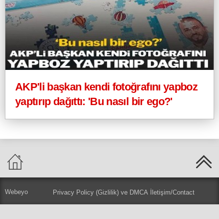
AKP'li başkan kendi fotoğrafını yapboz
yaptırıp dağıttı: 'Bu nasıl bir ego?'
Webeyo
Privacy Policy (Gizlilik) ve DMCA
İletişim/Contact